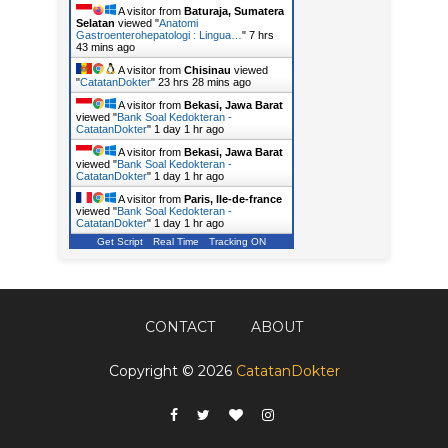
A visitor from
Baturaja, Sumatera
Selatan
viewed "
Anatomi
Gastroenterohepatologi : Lingua…
"
7 hrs
43 mins ago
A visitor from
Chisinau
viewed
"
CatatanDokter
"
23 hrs 28 mins ago
A visitor from
Bekasi, Jawa Barat
viewed "
Bank Soal Kedokteran -
CatatanDokter
"
1 day 1 hr ago
A visitor from
Bekasi, Jawa Barat
viewed "
Bank Soal Kedokteran -
CatatanDokter
"
1 day 1 hr ago
A visitor from
Paris, Ile-de-france
viewed "
Bank Soal Kedokteran -
CatatanDokter
"
1 day 1 hr ago
Get Script
Real Time
Tracking ON
CONTACT
ABOUT
Copyright ©
2026
CatatanDokter