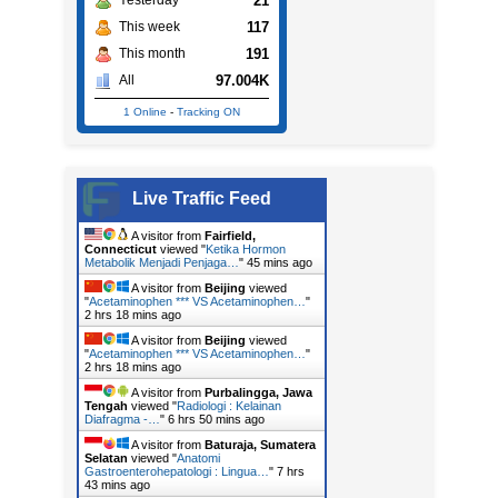
21
Yesterday
117
This week
191
This month
97.004K
All
1 Online
-
Tracking ON
Live Traffic Feed
A visitor from
Fairfield,
Connecticut
viewed "
Ketika Hormon
Metabolik Menjadi Penjaga…
"
45 mins ago
A visitor from
Beijing
viewed
"
Acetaminophen *** VS Acetaminophen…
"
2 hrs 18 mins ago
A visitor from
Beijing
viewed
"
Acetaminophen *** VS Acetaminophen…
"
2 hrs 18 mins ago
A visitor from
Purbalingga, Jawa
Tengah
viewed "
Radiologi : Kelainan
Diafragma -…
"
6 hrs 50 mins ago
A visitor from
Baturaja, Sumatera
Selatan
viewed "
Anatomi
Gastroenterohepatologi : Lingua…
"
7 hrs
43 mins ago